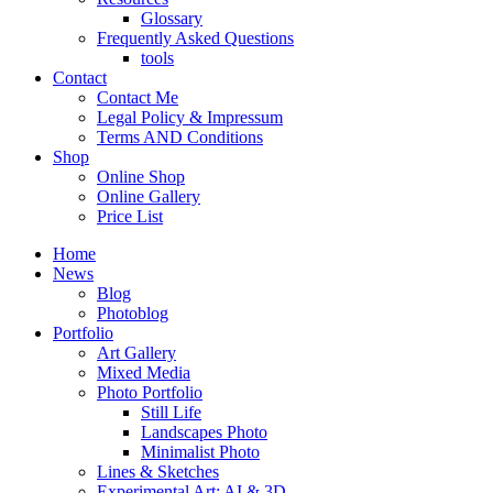
Glossary
Frequently Asked Questions
tools
Contact
Contact Me
Legal Policy & Impressum
Terms AND Conditions
Shop
Online Shop
Online Gallery
Price List
Home
News
Blog
Photoblog
Portfolio
Art Gallery
Mixed Media
Photo Portfolio
Still Life
Landscapes Photo
Minimalist Photo
Lines & Sketches
Experimental Art: AI & 3D