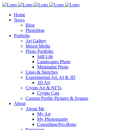
Home
News
Blog
Photoblog
Portfolio
Art Gallery
Mixed Media
Photo Portfolio
Still Life
Landscapes Photo
Minimalist Photo
Lines & Sketches
Experimental Art: AI & 3D
3D Art
Crypto Art & NFTs
Crypto Cats
Custom Profile Pictures & Avatars
About
About Me
My Art
My Photography
Consulting/Pro-Bono
Resources